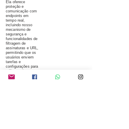
Ela oferece
proteção e
comunicação com
endpoints em
tempo real,
incluindo nosso
mecanismo de
segurança e
funcionalidades de
filtragem de
assinaturas e URL,
permitindo que os
usuários enviem
tarefas e
configurações para
milhares de
computadores em
segundos.
Clique aqui e peça já sua cotação
Totalware Sistemas e Redes Ltda. - Av. Jabaquara, 1771 - cj
710 - Mirandópolis, São Paulo - SP,
04045-003
- Tel:
(11)