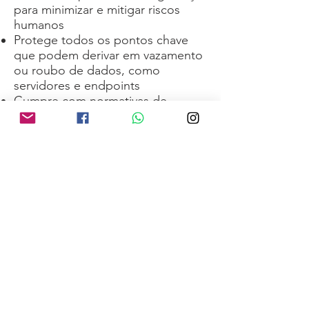
para minimizar e mitigar riscos
humanos
Protege todos os pontos chave
que podem derivar em vazamento
ou roubo de dados, como
servidores e endpoints
Cumpre com normativas de
segurança da informação
Totalware Sistemas e Redes Ltda. - Av. Jabaquara, 1771 - cj
710 - Mirandópolis, São Paulo - SP,
04045-003
- Tel:
(11)
5583-8400