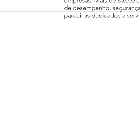
empresas. Mais de 80.000 c
de desempenho, segurança 
parceiros dedicados a serv
Totalware Sistemas e Redes Ltd