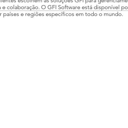
lientes escolhem as soluções GFI para gerenciamen
e colaboração. O GFI Software está disponível po
ir países e regiões específicos em todo o mundo.
a. - Av. Jabaquara, 1771 - cj 710 - Mirandópolis, São Paulo - SP, 04045-003 
8400