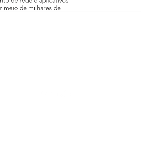
to de rede e aplicativos
r meio de milhares de
- Tel: (11) 5583-